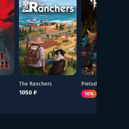
The Ranchers
Prelude Dark Pain
1050 ₽
770 ₽
10%
855 ₽