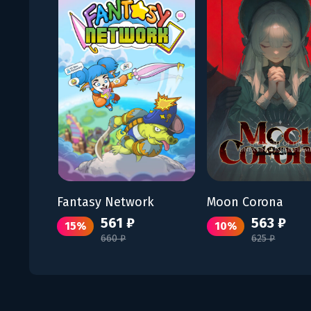
Fantasy Network
Moon Corona
561 ₽
563 ₽
15%
10%
660 ₽
625 ₽