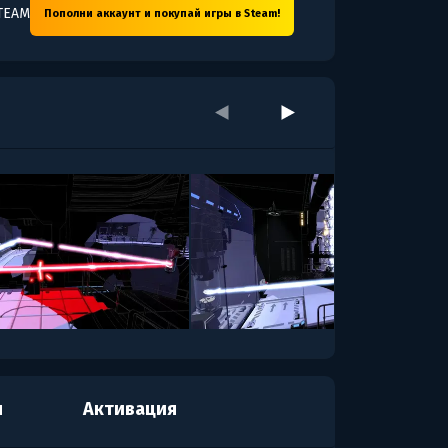
TEAM
Пополни аккаунт и покупай игры в Steam!
я
Активация