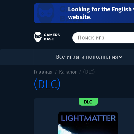
Looking for the English 
website.
Все игры и пополнения
Главная
Каталог
(DLC)
/
/
(DLC)
DLC