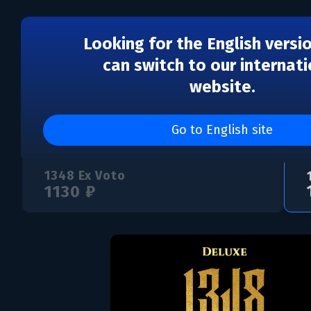
Looking for the English versi
can switch to our internati
website.
1348 Ex Voto - Deluxe E
Go to English site
1348 Ex Voto
1130 ₽