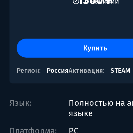
1360 ₽
В наличии
купить
Регион:
Россия
Активация:
STEAM
Язык:
Полностью на а
языке
Платформа:
PC