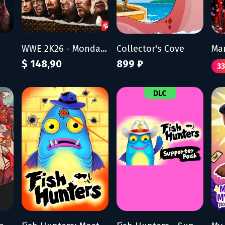
WWE 2K26 - Monday Night War Edition
Collector's Cove
$ 148,90
899 ₽
3
DLC