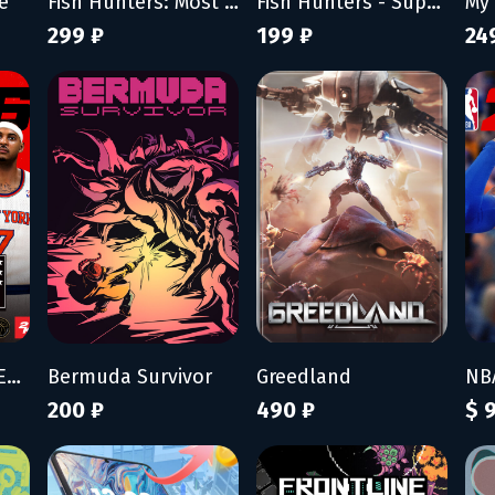
e
Fish Hunters: Most Lethal Fishing Simulator
Fish Hunters - Supporter Pack
299 ₽
199 ₽
24
NBA 2K26 - SLAM Edition
Bermuda Survivor
Greedland
200 ₽
490 ₽
$ 