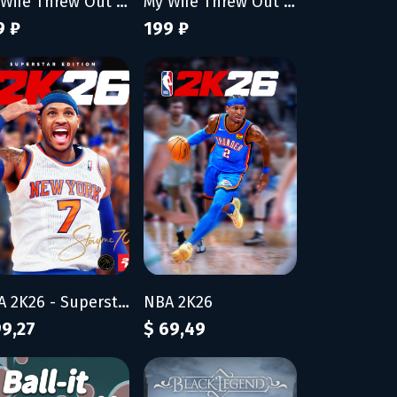
My Wife Threw Out My Card Collection (So I Bought a Dump to Find Them All)
My Wife Threw Out My Card Collection (So I Bought a Dump to Find Them All) - Supporter Pack
9 ₽
199 ₽
NBA 2K26 - Superstar Edition
NBA 2K26
99,27
$ 69,49