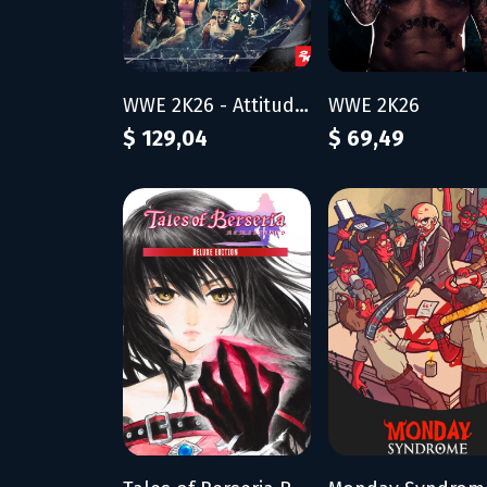
WWE 2K26 - Attitude Era Edition
WWE 2K26
$ 129,04
$ 69,49