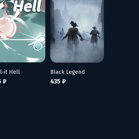
l-it Hell
Black Legend
5 ₽
435 ₽