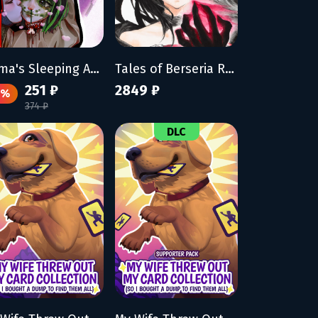
Mama's Sleeping Angels
Tales of Berseria Remastered
251 ₽
2849 ₽
3%
374 ₽
DLC