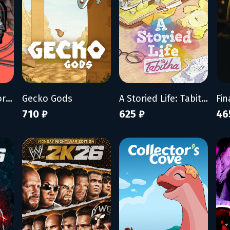
ZERO PARADES: For Dead Spies
Gecko Gods
A Storied Life: Tabitha
Fin
710 ₽
625 ₽
46