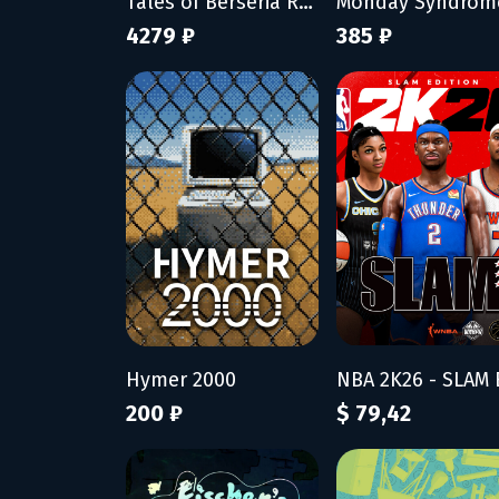
Tales of Berseria Remastered: Deluxe Edition
Monday Syndrom
4279 ₽
385 ₽
Hymer 2000
200 ₽
$ 79,42