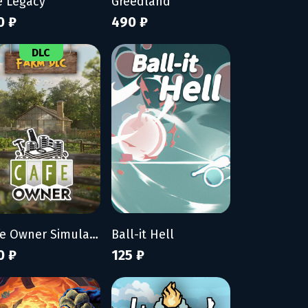
e Legacy
Greedland
0 ₽
490 ₽
DLC
Cafe Owner Simulator - Farm DLC
Ball-it Hell
0 ₽
125 ₽