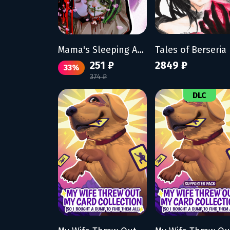
Mama's Sleeping Angels
251 ₽
2849 ₽
33%
374 ₽
DLC