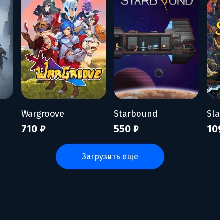
Wargroove
Starbound
Sla
710 ₽
550 ₽
10
загрузить еще