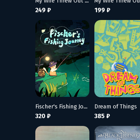
My Wife Threw Out My Card Collection (So I Bought a Dump to Find Them All)
249 ₽
199 ₽
Fischer's Fishing Journey
Dream of Things
320 ₽
385 ₽