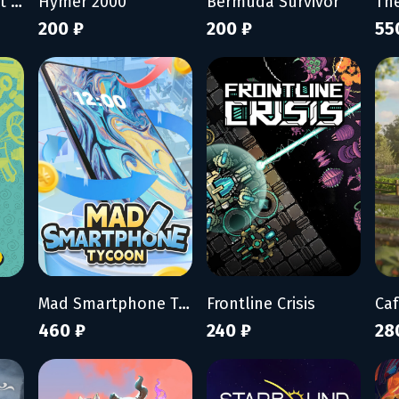
My Wife Threw Out My Card Collection (So I Bought a Dump to Find Them All) - Supporter Pack
Hymer 2000
Bermuda Survivor
Th
200 ₽
200 ₽
55
Mad Smartphone Tycoon
Frontline Crisis
460 ₽
240 ₽
28