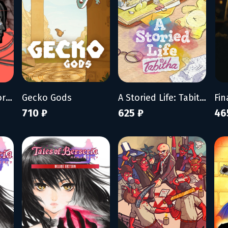
ZERO PARADES: For Dead Spies
Gecko Gods
A Storied Life: Tabitha
Fin
710 ₽
625 ₽
46