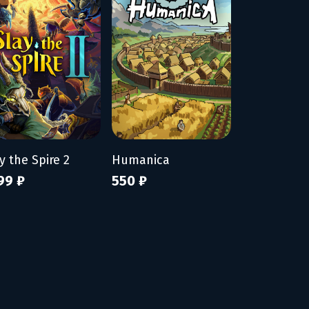
y the Spire 2
Humanica
99 ₽
550 ₽