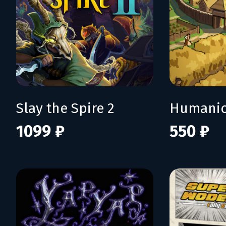
Slay the Spire 2
Humani
1099 ₽
550 ₽