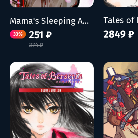
Mama's Sleeping Angels
2849 ₽
251 ₽
33%
374 ₽