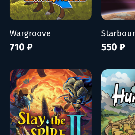
Wargroove
Starbou
710 ₽
550 ₽