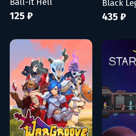
Ball-it Hell
Black L
125 ₽
435 ₽