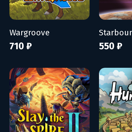
Wargroove
Starbou
710 ₽
550 ₽