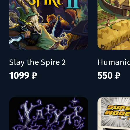
Slay the Spire 2
Humani
1099 ₽
550 ₽