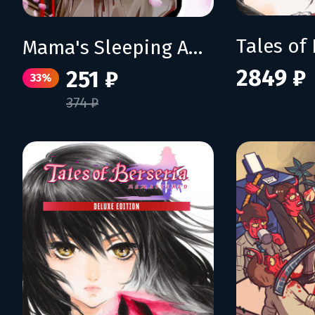
Mama's Sleeping Angels
2849 ₽
251 ₽
33%
374 ₽