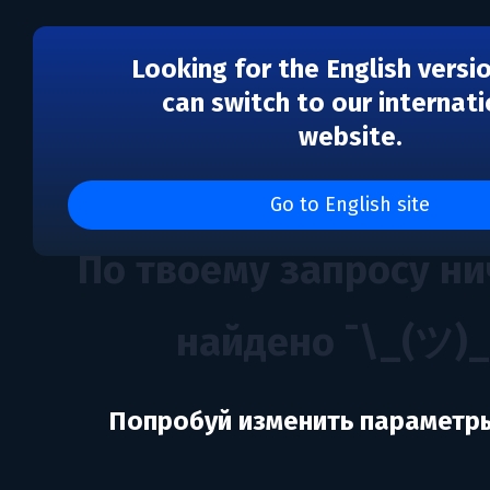
Looking for the English versi
can switch to our internati
website.
Каталог игр Petroglyph
Go to English site
По твоему запросу ни
найдено ¯\_(ツ)_
Попробуй изменить параметр