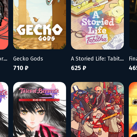
ZERO PARADES: For Dead Spies
Gecko Gods
A Storied Life: Tabitha
Fin
710 ₽
625 ₽
46