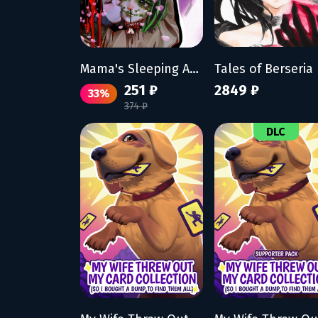
Mama's Sleeping Angels
251 ₽
2849 ₽
33%
374 ₽
DLC