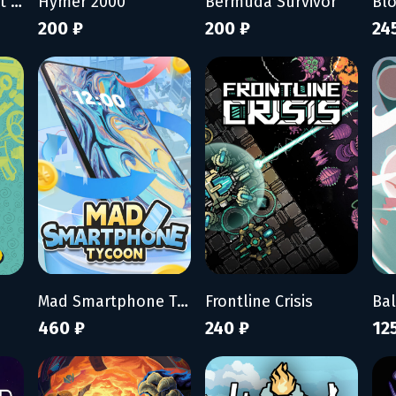
My Wife Threw Out My Card Collection (So I Bought a Dump to Find Them All) - Supporter Pack
Hymer 2000
Bermuda Survivor
Bl
200 ₽
200 ₽
24
Mad Smartphone Tycoon
Frontline Crisis
Bal
460 ₽
240 ₽
12