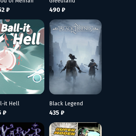
ood of Mehran
Greedland
52 ₽
490 ₽
l-it Hell
Black Legend
5 ₽
435 ₽