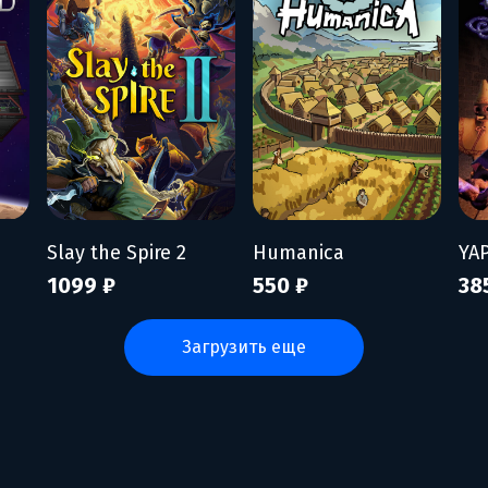
Slay the Spire 2
Humanica
YA
1099 ₽
550 ₽
38
загрузить еще