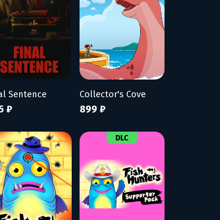
al Sentence
Collector's Cove
5 ₽
899 ₽
DLC