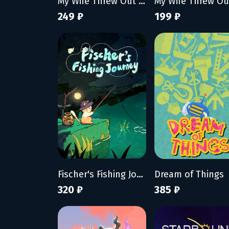
My Wife Threw Out My Card Collection (So I Bought a Dump to Find Them All)
249 ₽
199 ₽
Fischer's Fishing Journey
Dream of Things
320 ₽
385 ₽