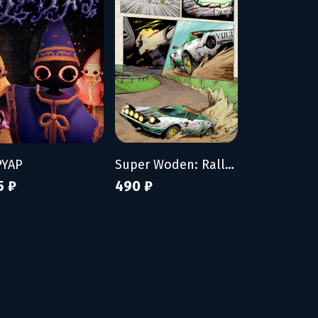
PYAP
Super Woden: Rally Edge
5 ₽
490 ₽