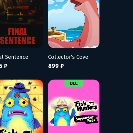
al Sentence
Collector's Cove
5 ₽
899 ₽
DLC