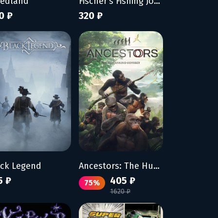
eedland
Fischer's Fishing Journey
0 ₽
320 ₽
ack Legend
Ancestors: The Humankind Odyssey
5 ₽
405 ₽
75%
1620 ₽