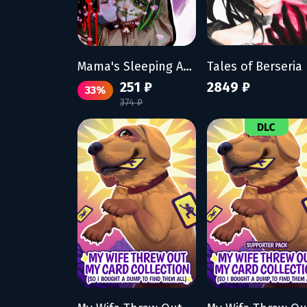
Mama's Sleeping Angels
251 ₽
2849 ₽
33%
374 ₽
DLC