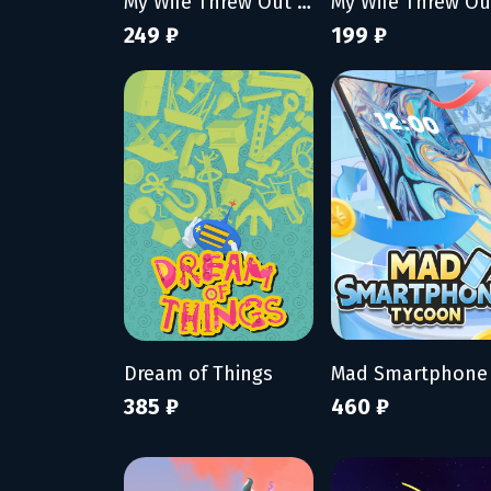
My Wife Threw Out My Card Collection (So I Bought a Dump to Find Them All)
249 ₽
199 ₽
Dream of Things
385 ₽
460 ₽