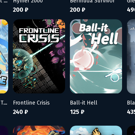
My Wife Threw Out My Card Collection (So I Bought a Dump to Find Them All) - Supporter Pack
Hymer 2000
Bermuda Survivor
Gr
200 ₽
200 ₽
49
Mad Smartphone Tycoon
Frontline Crisis
Ball-it Hell
Bl
240 ₽
125 ₽
43