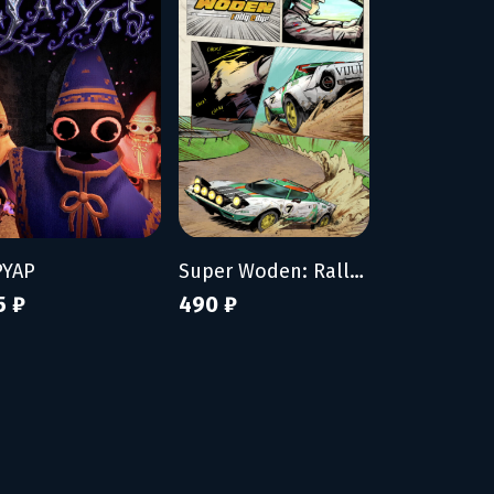
PYAP
Super Woden: Rally Edge
5 ₽
490 ₽