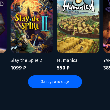
Slay the Spire 2
Humanica
YA
1099 ₽
550 ₽
38
загрузить еще