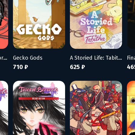
ZERO PARADES: For Dead Spies
Gecko Gods
A Storied Life: Tabitha
Fin
710 ₽
625 ₽
46