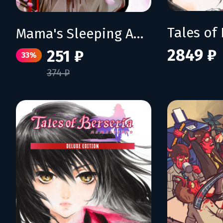
Mama's Sleeping Angels
2849 ₽
251 ₽
33%
374 ₽