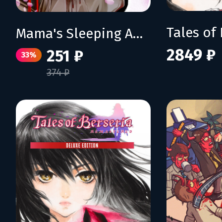
Mama's Sleeping Angels
2849 ₽
251 ₽
33%
374 ₽