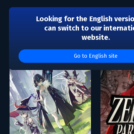
Looking for the English versi
can switch to our internati
website.
Каталог игр Moving Play
Go to English site