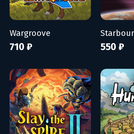
Wargroove
Starbou
710 ₽
550 ₽