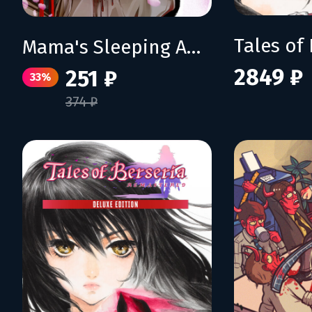
Mama's Sleeping Angels
2849 ₽
251 ₽
33%
374 ₽