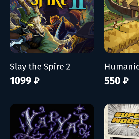
Slay the Spire 2
Humani
1099 ₽
550 ₽