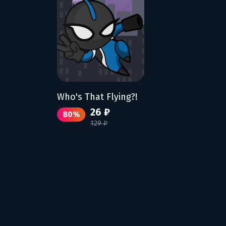
Who's That Flying?!
26 ₽
80%
129 ₽