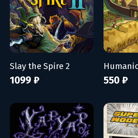
Slay the Spire 2
Humani
1099 ₽
550 ₽