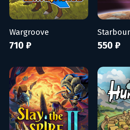
Wargroove
Starbou
710 ₽
550 ₽