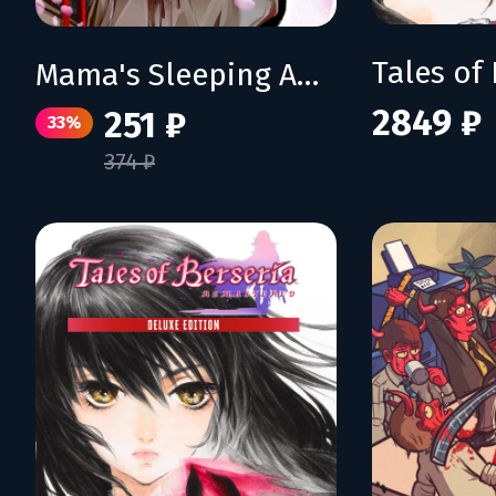
Mama's Sleeping Angels
2849 ₽
251 ₽
33%
374 ₽