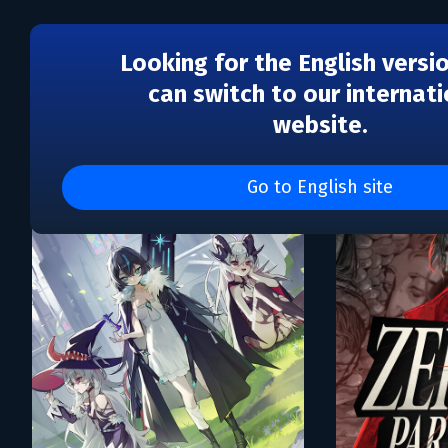
Looking for the English versi
can switch to our internati
website.
Каталог игр Hopoo Gam
Go to English site