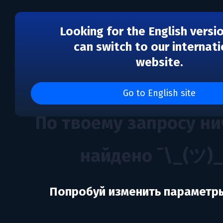
Looking for the English versi
can switch to our internati
website.
Каталог игр GoldKnight
Go to English site
По твоему запросу ни
найдено ¯\_(ツ)_
Попробуй изменить параметр