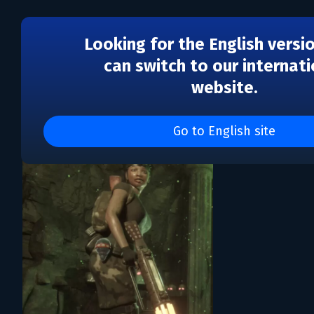
Looking for the English versi
can switch to our internati
website.
Каталог игр GBROSSOFT
Go to English site