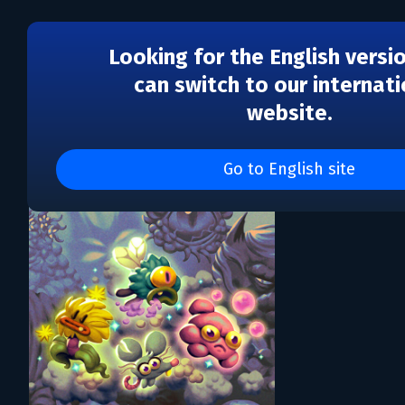
Looking for the English versi
can switch to our internati
website.
Каталог игр Furcula
Go to English site