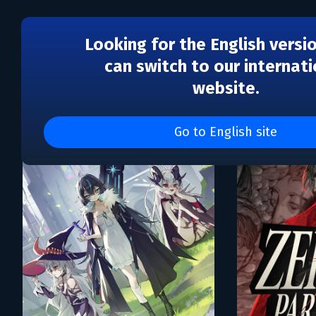
Looking for the English versi
can switch to our internati
website.
Каталог игр Electronic A
Go to English site