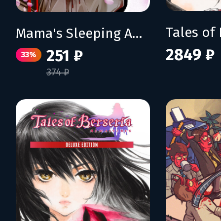
Mama's Sleeping Angels
2849 ₽
251 ₽
33%
374 ₽