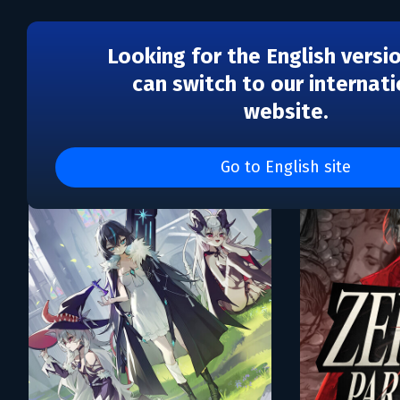
Looking for the English versi
can switch to our internati
website.
Каталог игр Drakkar Dev
Go to English site