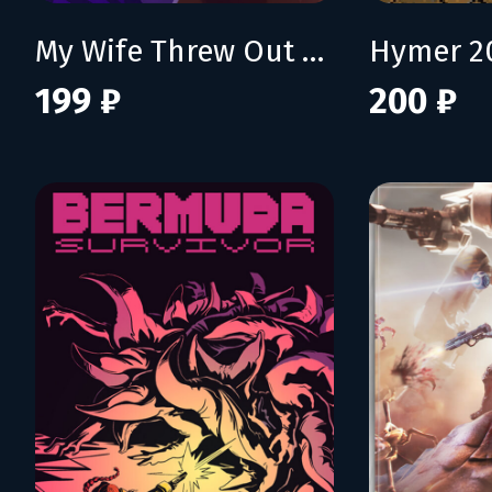
My Wife Threw Out My Card Collection (So I Bought a Dump to Find Them All) - Supporter Pack
Hymer 2
199 ₽
200 ₽