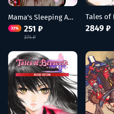
Mama's Sleeping Angels
2849 ₽
251 ₽
33%
374 ₽