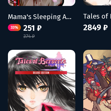
Mama's Sleeping Angels
2849 ₽
251 ₽
33%
374 ₽