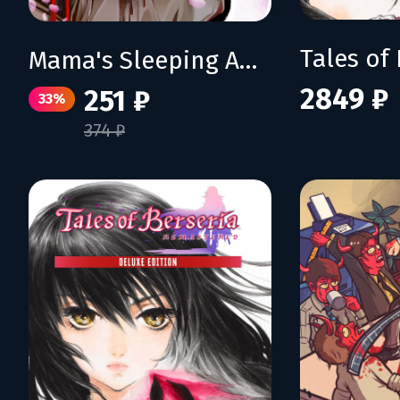
Mama's Sleeping Angels
2849 ₽
251 ₽
33%
374 ₽