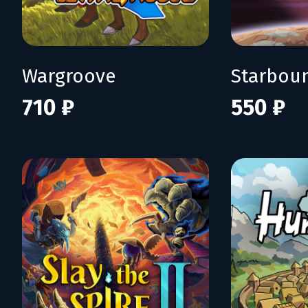
Wargroove
Starbou
710 ₽
550 ₽