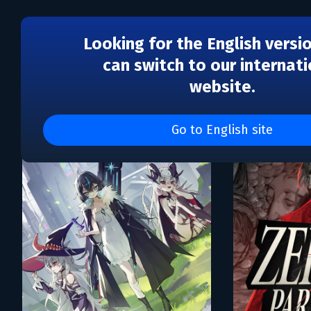
Looking for the English versi
can switch to our internati
website.
Каталог игр Atomic Kais
Go to English site