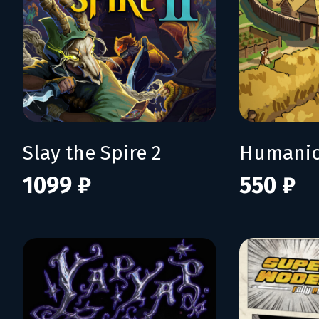
Slay the Spire 2
Humani
1099 ₽
550 ₽