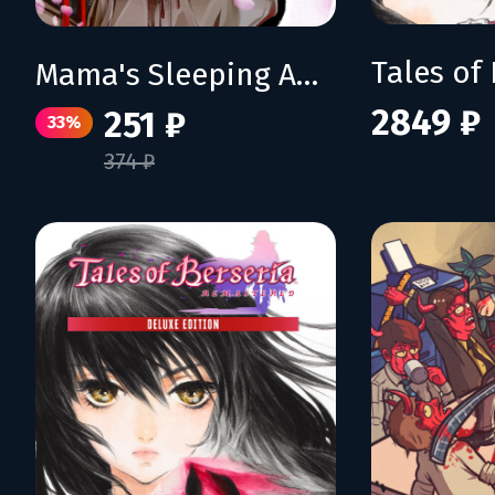
Mama's Sleeping Angels
2849 ₽
251 ₽
33%
374 ₽