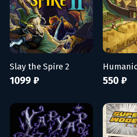
Slay the Spire 2
Humani
1099 ₽
550 ₽