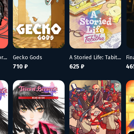
ZERO PARADES: For Dead Spies
Gecko Gods
A Storied Life: Tabitha
Fin
710 ₽
625 ₽
46