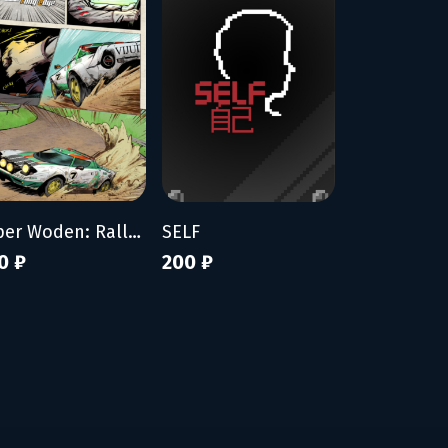
Super Woden: Rally Edge
SELF
0 ₽
200 ₽