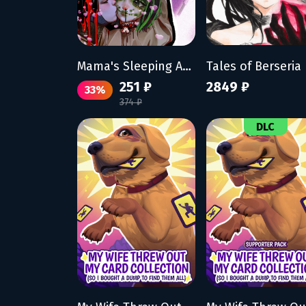
Mama's Sleeping Angels
251 ₽
2849 ₽
33%
374 ₽
DLC