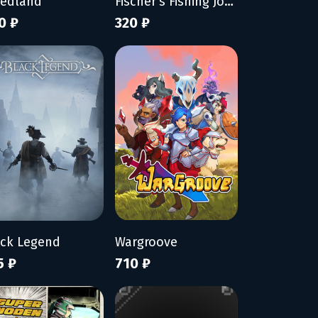
eedland
Fischer's Fishing Journey
0 ₽
320 ₽
ack Legend
Wargroove
5 ₽
710 ₽