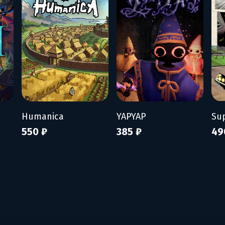
Humanica
YAPYAP
550 ₽
385 ₽
49