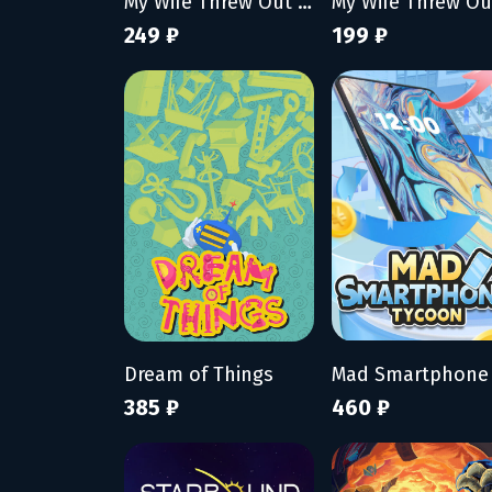
My Wife Threw Out My Card Collection (So I Bought a Dump to Find Them All)
249 ₽
199 ₽
Dream of Things
385 ₽
460 ₽