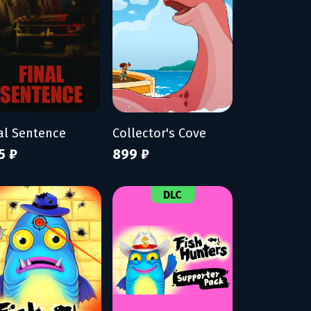
al Sentence
Collector's Cove
5 ₽
899 ₽
DLC