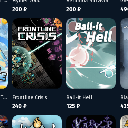
My Wife Threw Out My Card Collection (So I Bought a Dump to Find Them All) - Supporter Pack
Hymer 2000
Bermuda Survivor
Gr
200 ₽
200 ₽
49
Mad Smartphone Tycoon
Frontline Crisis
Ball-it Hell
Bl
240 ₽
125 ₽
43