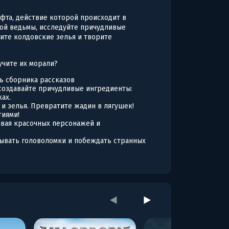
фта, действие которой происходит в
сной ведьмы, исследуйте причудливые
рите колдовские зелья и творите
аучите их морали?
 сборника рассказов
создавайте причудливые ингредиенты:
ках.
и зелья. Превратите жадин в лягушек!
тиями!
ывая красочных персонажей и
дывать головоломки и побеждать странных