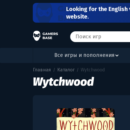
Looking for the English 
website.
Все игры и пополнения
Главная
Каталог
Wytchwood
/
/
Wytchwood