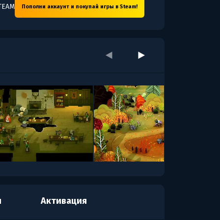
TEAM
Пополни аккаунт и покупай игры в Steam!
я
Активация