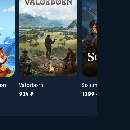
ion
Valorborn
Soulmask
924 ₽
1399 ₽