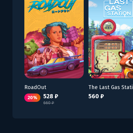
RoadOut
The Last Gas Stat
528 ₽
560 ₽
20%
660 ₽