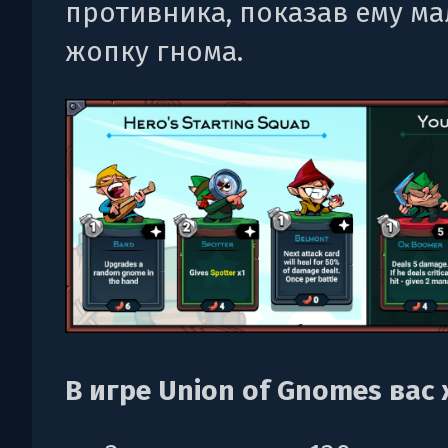
противника, показав ему м
жопку гнома.
В игре Union of Gnomes вас ж