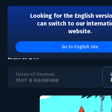
Looking for the English versi
can switch to our internati
website.
Union of Gnomes - Del
Go to English site
Edition
Union of Gnomes
Нет в наличии