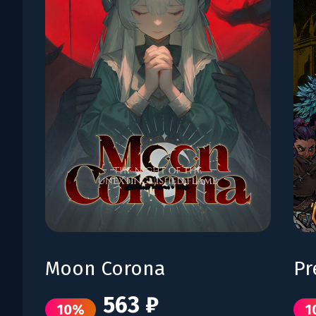
Moon Corona
Pr
563 ₽
10%
1