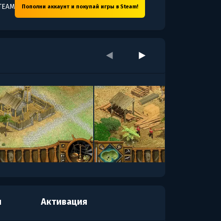
TEAM
Пополни аккаунт и покупай игры в Steam!
я
Активация