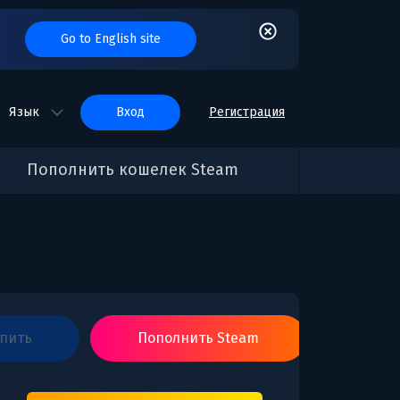
Go to English site
Язык
вход
Регистрация
Пополнить кошелек Steam
упить
Пополнить Steam