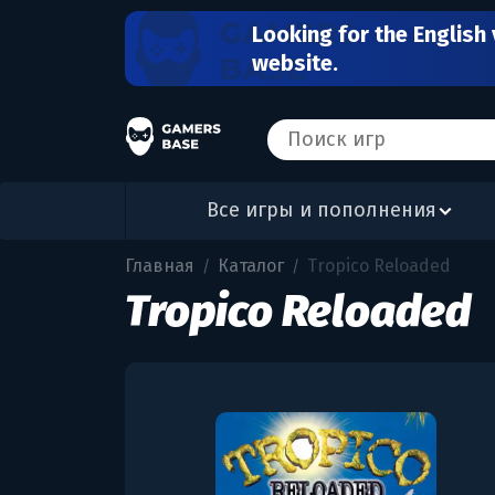
Looking for the English 
website.
Все игры и пополнения
Главная
Каталог
Tropico Reloaded
/
/
Tropico Reloaded