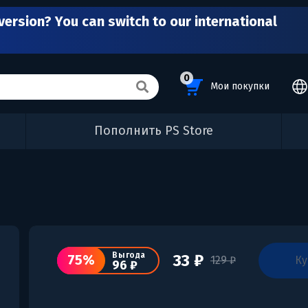
version? You can switch to our international
0
Мои покупки
Пополнить PS Store
Выгода
33 ₽
75%
к
129 ₽
96 ₽