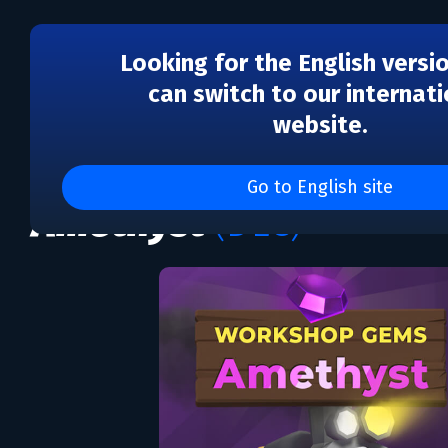
Looking for the English versi
can switch to our internati
website.
DLC
Train Valley 2: Worksh
Go to English site
Amethyst
(DLC)