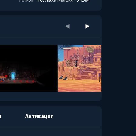
Регион:
Россия
Активация:
STEAM
я
Активация