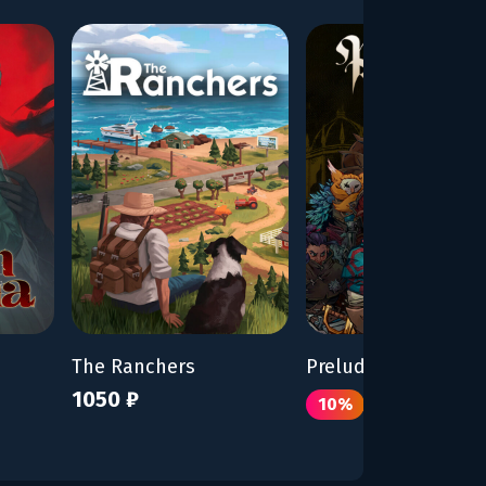
The Ranchers
Prelude Dark Pain
1050 ₽
770 ₽
10%
855 ₽