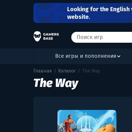
Looking for the English 
website.
Все игры и пополнения
Главная
Каталог
The Way
/
/
The Way