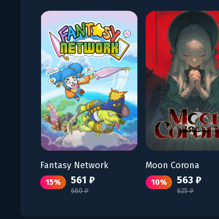
Fantasy Network
Moon Corona
561 ₽
563 ₽
15%
10%
660 ₽
625 ₽