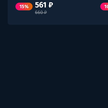
561 ₽
15%
1
660 ₽