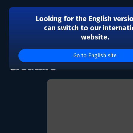
Looking for the English versi
can switch to our internati
website.
The Wanderer: Franken
Go to English site
Creature