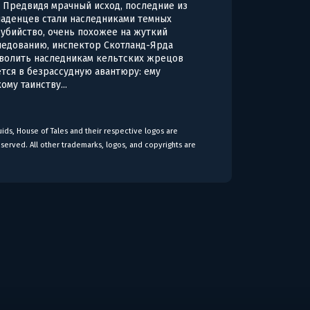
. Предвидя мрачный исход, последние из
ладенцев стали наследниками темных
е убийство, очень похожее на жуткий
следованию, инспектор Скотланд-Ярда
зволить наследникам кельтских жрецов
тся в безрассудную авантюру: ему
му таинству...
ids, House of Tales and their respective logos are
eserved. All other trademarks, logos, and copyrights are