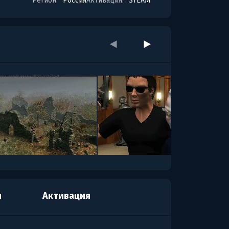
Регион:
Россия
Активация:
STEAM
я
Активация