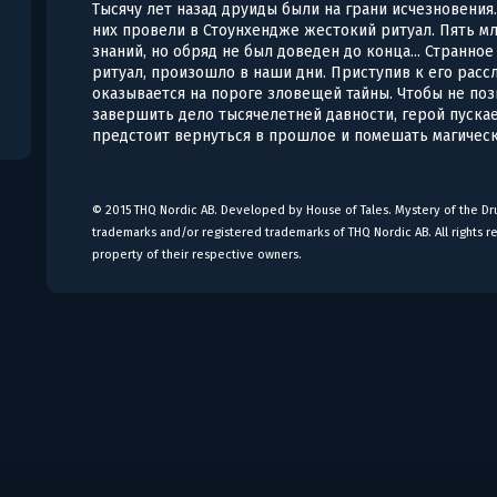
Тысячу лет назад друиды были на грани исчезновения
них провели в Стоунхендже жестокий ритуал. Пять м
знаний, но обряд не был доведен до конца... Странно
ритуал, произошло в наши дни. Приступив к его рас
оказывается на пороге зловещей тайны. Чтобы не по
завершить дело тысячелетней давности, герой пускае
предстоит вернуться в прошлое и помешать магическо
© 2015 THQ Nordic AB. Developed by House of Tales. Mystery of the Dru
trademarks and/or registered trademarks of THQ Nordic AB. All rights r
property of their respective owners.