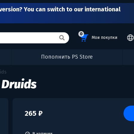
version? You can switch to our international
0
Мои покупки
Пополнить PS Store
ids
 Druids
265 ₽
В наличии