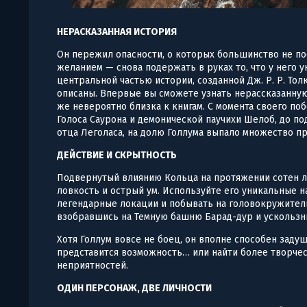
НЕРАСКАЗАННАЯ ИСТОРИЯ
Он пережил опасности, о которых большинство не п
желанием — снова подержать в руках то, что у него у
центральной частью истории, созданной Дж. Р. Р. Тол
описаны. Впервые вы сможете узнать нерассказанную
же невероятно близка к книгам. С момента своего поб
Голоса Саурона и демонической паучихи Шелоб, до п
отца Леголаса, на долю Голлума выпало множество п
ДЕЙСТВИЕ И СКРЫТНОСТЬ
Подвернутый влиянию Кольца на протяжении сотен л
ловкость и острый ум. Используйте его уникальные н
легендарные локации и побывать на головокружител
взобравшись на Темную башню Барад-дур и ускользни
Хотя Голлум вовсе не боец, он вполне способен заду
представится возможность… или найти более творче
неприятностей.
ОДИН ПЕРСОНАЖ, ДВЕ ЛИЧНОСТИ