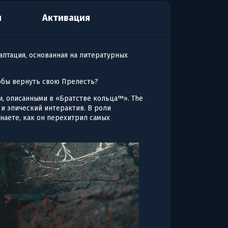
я
Активация
птация, основанная на литературных
тобы вернуть свою Прелесть?
, описанными в «Братстве кольца™». The
а и эпический интерактив. В роли
знаете, как он перехитрил самых