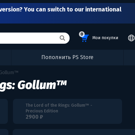
version? You can switch to our international
0
Мои покупки
Пополнить PS Store
 Gollum™
ngs: Gollum™
The Lord of the Rings: Gollum™ -
Precious Edition
2900 ₽