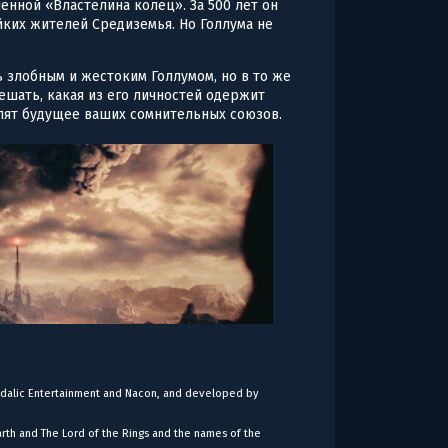
енной «Властелина колец». За 500 лет он
ких жителей Средиземья. Но Голлума не
 злобным и жестоким Голлумом, но в то же
шать, какая из его личностей одержит
лят будущее ваших сомнительных союзов.
dalic Entertainment and Nacon, and developed by
arth and The Lord of the Rings and the names of the