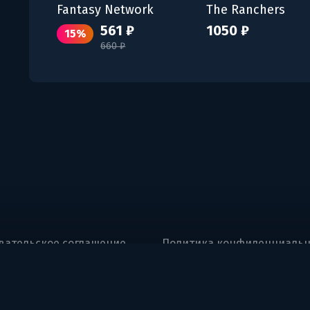
Fantasy Network
The Ranchers
561 ₽
1050 ₽
15%
660 ₽
вательское соглашение
Политика конфиденциальн
ng, UAQ Free Trade Zone, Umm Al Quwain, U.A.E.