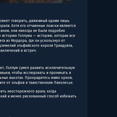
осмеет говорить, движимый одним лишь
крали. Хотя его отчаянные поиски являются
кином, они никогда не были подробно
 историю Голлума — историю, которая все
ега из Мордора, где он ускользнул от
одземелий эльфийского короля Трандуила,
риключений и встреч.
ет, Голлум сумел развить исключительную
авыки, чтобы исследовать и проникать в
ьных высотах. Прокрадитесь мимо орков,
те от эльфов в таинственном Лихолесье.
шить неосторожного врага, когда
ский и менее рискованный способ избежать