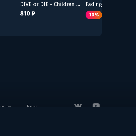
DIVE or DIE - Children of Rain
Fading Echo
810 ₽
639 ₽
10%
710 ₽
ости
Блог