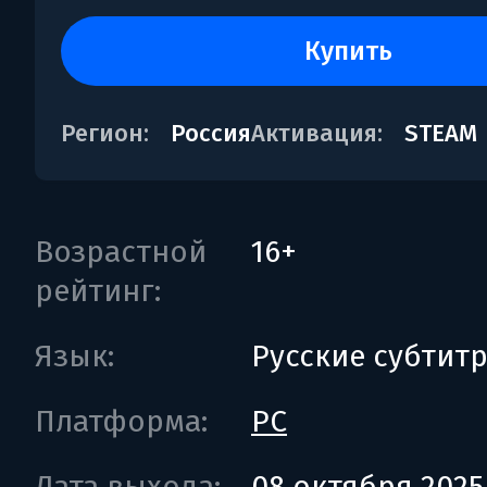
купить
Регион:
Россия
Активация:
STEAM
Возрастной
16+
рейтинг:
Язык:
Русские субтит
Платформа:
PC
Дата выхода:
08 октября 2025