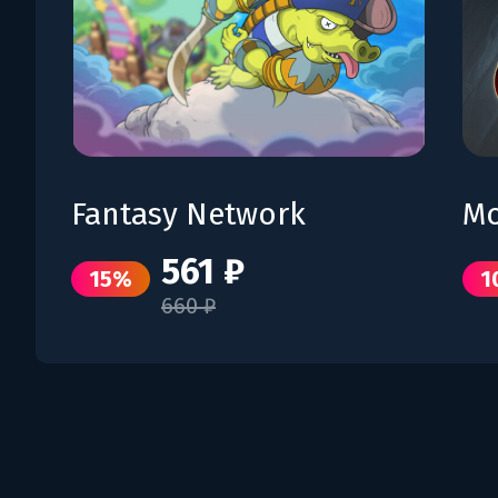
Fantasy Network
Mo
561 ₽
15%
1
660 ₽