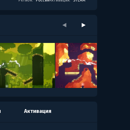
Регион:
Россия
Активация:
STEAM
я
Активация