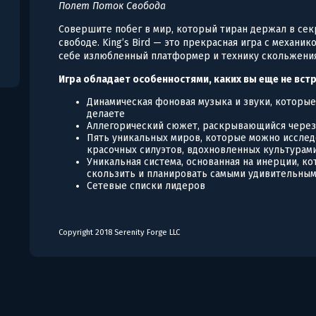
Полет Поток Свобода
Совершите побег в мир, который тиран держал в секр
свободе. King’s Bird — это прекрасная игра с механик
себе излюбленный платформер и технику скольжения 
Игра обладает особенностями, каких вы еще не вс
Динамическая фоновая музыка и звуки, которые 
делаете
Аллегорический сюжет, раскрывающийся через
Пять уникальных миров, которые можно исслед
красочных силуэтов, вдохновленных культурами
Уникальная система, основанная на инерции, к
скользить и планировать самыми удивительны
Сетевые списки лидеров
Copyright 2018 Serenity Forge LLC