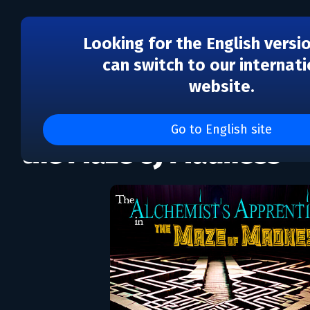
Looking for the English versi
can switch to our internati
website.
The Alchemist's Appren
Go to English site
the Maze of Madness