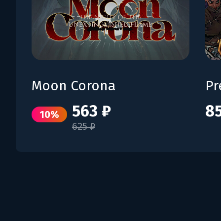
Moon Corona
Pr
563 ₽
85
10%
625 ₽