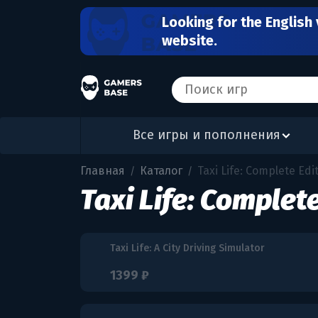
Looking for the English 
website.
Все игры и пополнения
Главная
Каталог
Taxi Life: Complete Edi
/
/
Taxi Life: Complete
Taxi Life: A City Driving Simulator
1399 ₽