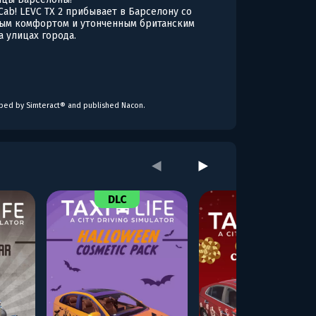
Cab! LEVC TX 2 прибывает в Барселону со
ным комфортом и утонченным британским
а улицах города.
oped by Simteract® and published Nacon.
DLC
DLC