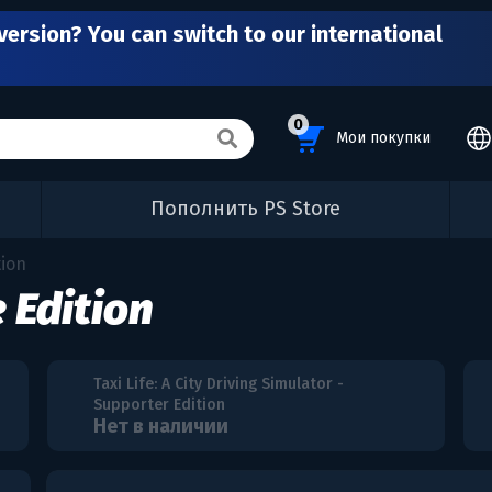
version? You can switch to our international
0
Мои покупки
Пополнить PS Store
tion
 Edition
Taxi Life: A City Driving Simulator -
Supporter Edition
Нет в наличии