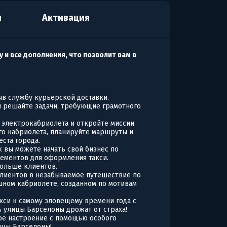
я
Активация
у и все дополнения, что позволит вам в
ыв службу курьерской доставки.
и решайте задачи, требующие грамотного
 электрокабриолета и откройте миссии
го кабриолета, планируйте маршруты и
ста города.
 вы можете начать свой бизнес по
ементов для оформления такси.
больше клиентов.
лиентов в незабываемое путешествие по
кошном кабриолете, созданном по мотивам
кси к самому зловещему времени года с
 улицы Барселоны дрожат от страха!
ое настроение с помощью особого
ицы Барселоны!