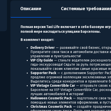
Описание
Системные требовани
Полная версия Taxi Life включает в себя базовую игр
полной мере насладиться улицами Барселоны.
В комплект входит:
Delivery Driver
— развивайте свой бизнес, откр
Превратите свои такси в автомобили доставки 
управления и пунктуальности!
VIP City Guide
— станьте водителем роскошного
гида-экскурсовода! Сядьте за руль потрясающе
показывайте своим клиентам самые красивые ме
Supporter Pack
— с дополнением Supporter Pack
продпже огромной коллекции эксклюзивных эл
Выделитесь среди конкурентов и привлеките 
VIP Vintage Convertible Car
— отправьте своих к
Барселоне на VIP Vintage Convertible Car, рос
лучших автомобилей в истории!
Halloween Cosmetic Pack
— подготовьте свои та
помощью новых элементов оформления, и пусть
Christmas Cosmetic Pack
— создайте праздничн
оформления своих такси. Пусть они очаруют ул