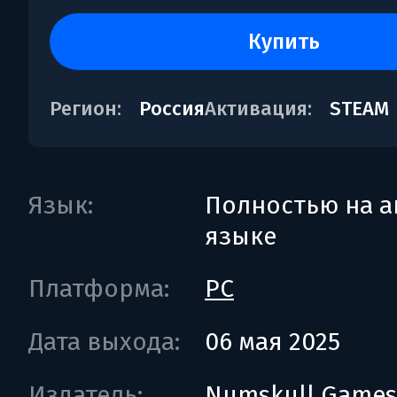
купить
Регион:
Россия
Активация:
STEAM
Язык:
Полностью на а
языке
Платформа:
PC
Дата выхода:
06 мая 2025
Издатель:
Numskull Games