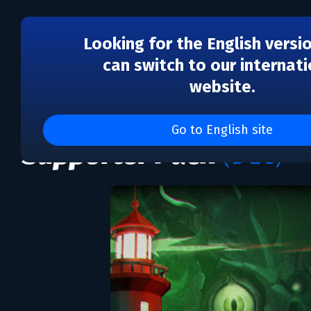
Looking for the English versi
can switch to our internati
website.
DLC
Static Dread: The Light
Go to English site
Supporter Pack
(DLC)