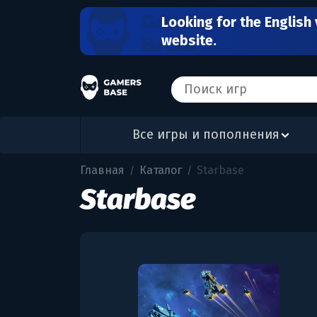
Looking for the English 
website.
Все игры и пополнения
Главная
Каталог
Starbase
/
/
Starbase