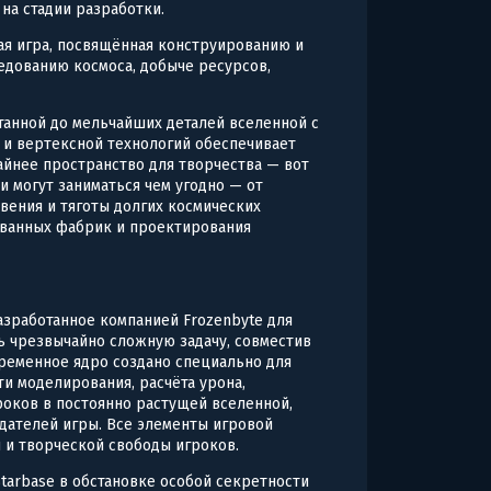
 на стадии разработки.
ая игра, посвящённая конструированию и
едованию космоса, добыче ресурсов,
танной до мельчайших деталей вселенной с
 и вертексной технологий обеспечивает
йнее пространство для творчества — вот
и могут заниматься чем угодно — от
вения и тяготы долгих космических
ованных фабрик и проектирования
азработанное компанией Frozenbyte для
ь чрезвычайно сложную задачу, совместив
временное ядро создано специально для
ти моделирования, расчёта урона,
оков в постоянно растущей вселенной,
дателей игры. Все элементы игровой
 и творческой свободы игроков.
tarbase в обстановке особой секретности