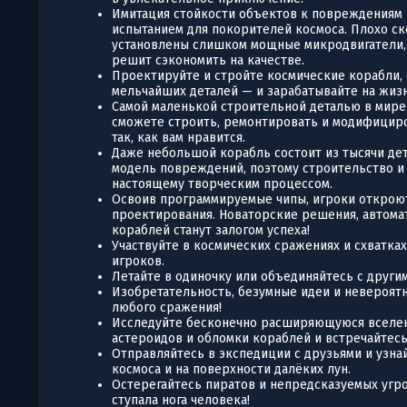
Имитация стойкости объектов к повреждениям 
испытанием для покорителей космоса. Плохо с
установлены слишком мощные микродвигатели, 
решит сэкономить на качестве.
Проектируйте и стройте космические корабли, 
мельчайших деталей — и зарабатывайте на жиз
Самой маленькой строительной деталью в мире 
сможете строить, ремонтировать и модифициро
так, как вам нравится.
Даже небольшой корабль состоит из тысячи дет
модель повреждений, поэтому строительство и
настоящему творческим процессом.
Освоив программируемые чипы, игроки откроют
проектирования. Новаторские решения, автома
кораблей станут залогом успеха!
Участвуйте в космических сражениях и схватках
игроков.
Летайте в одиночку или объединяйтесь с другим
Изобретательность, безумные идеи и невероят
любого сражения!
Исследуйте бесконечно расширяющуюся вселен
астероидов и обломки кораблей и встречайтес
Отправляйтесь в экспедиции с друзьями и узнай
космоса и на поверхности далёких лун.
Остерегайтесь пиратов и непредсказуемых угро
ступала нога человека!