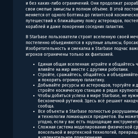
и без каких-либо ограничений. Они продолжат разраб
свои смелые замыслы в полном объёме. В этой пост
меняется от одного болтика до гигантской космическо
путешествий к ближайшему поясу астероидов, посте
кораблей и даже покорения соседних галактик.
В Starbase пользователи строят вселенную своей ме
постепенно объединяются в крупные альянсы, броса
Изобретательность и смекалка в Starbase подчас важн
игроков ограничены только их фантазией.
Единая общая вселенная: играйте и общайтесь 
влияйте на мир вместе с другими роботами.
Стройте, сражайтесь, общайтесь и объединяйте
и покорить огромную галактику.
Добывайте ресурсы из астероидов, торгуйте и 
стройте космическую станцию в рядах крупного
Чтобы добиться успеха в мире Starbase, не нуж
бесконечной рутиной. Здесь всё решают находч
сообща.
Все объекты в Starbase полностью разрушаемы
и технологии ломающихся предметов. Вы может
угодно, если у вас есть подходящие инструмент
Сложная система моделирования физической ср
воксельной и вертексной технологий, превращ
в увлекательное приключение.