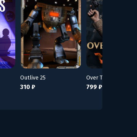
Outlive 25
Over The Top: WWI
310 ₽
799 ₽