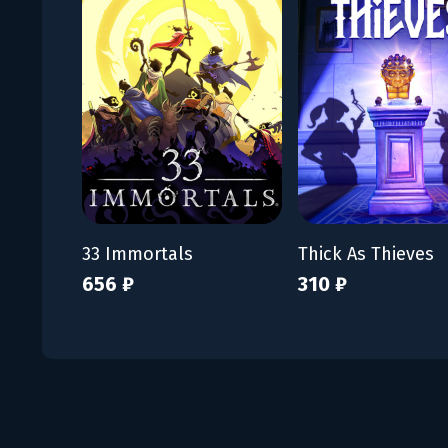
33 Immortals
Thick As Thieves
656 ₽
310 ₽