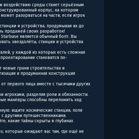
и воздействию среды станет серьёзным
конструированный корпус, на котором
может разорваться на части, если игрок
станции и устройства, продумывая их до
нь продажей своих разработок!
Starbase является обычный болт. Вы
вать звездолёты, станции и устройства
алей, у каждой из которых есть сложная
 проектирование становится по-
 новые грани строительства и
тизация и продуманная конструкция
 от первого лица вместе с тысячами других
и игроками, разделяя роли и обязанности.
ные манёвры способны переломить ход
ную: ищите космические станции, поля
ь с другими путешественниками.
те, какие тайны скрыты в глубинах
з, которые ожидают вас там, где ещё не