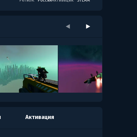
Регион:
Россия
Активация:
STEAM
я
Активация