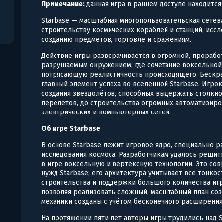
Примечание:
данная игра в раннем доступе находится
Starbase — масштабная многопользовательская сетев
строительству космических кораблей и станций, иссл
созданию предметов, торговле и сражениям.
Действие игры разворачивается в огромной, прорабо
разрушаемым окружением, где сочетание воксельной
потрясающую реалистичность происходящего. Бескра
главный элемент успеха во вселенной Starbase. Игрок
создания звездолётов, способных выдержать столкно
перелётов, до строительства огромных автоматизир
электрических и компьютерных сетей.
Об игре Starbase
В основе Starbase лежит игровое ядро, специально р
исследования космоса. Разработчикам удалось решит
в игре воксельную и вертексную технологии. Это со
нужд Starbase; его архитектура учитывает все тонкос
строительства и поддержки большого количества игр
позволяя реализовать сложный, масштабный план соз
механики созданы с учётом бесконечного расширения
На протяжении пяти лет авторы игры трудились над S