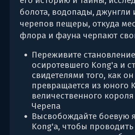
его историю и тайны, иссле
болота, водопады, джунгли
черепов пещеры, откуда ме
флора и фауна черпают сво
Переживите становлени
осиротевшего Kong'а и с
свидетелями того, как он
превращается из юного K
величественного короля
Черепа
Высвобождайте боевую 
Kong'а, чтобы проводить