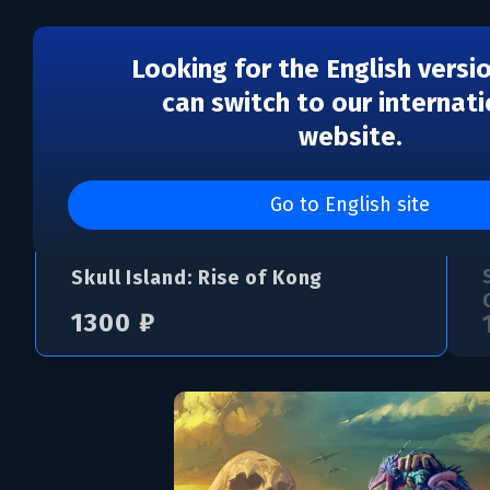
Looking for the English versi
can switch to our internati
website.
Skull Island: Rise of K
Go to English site
Skull Island: Rise of Kong
1300 ₽