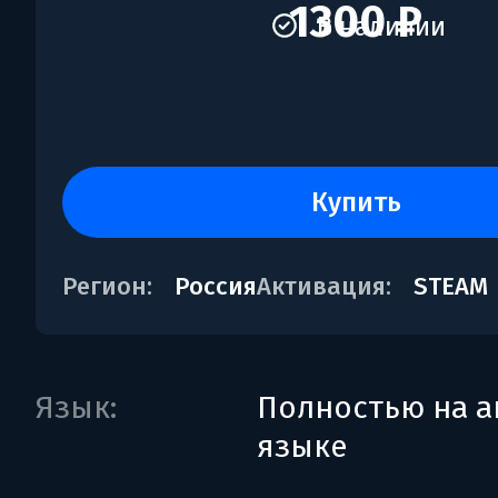
1300 ₽
В наличии
купить
Регион:
Россия
Активация:
STEAM
Язык:
Полностью на а
языке