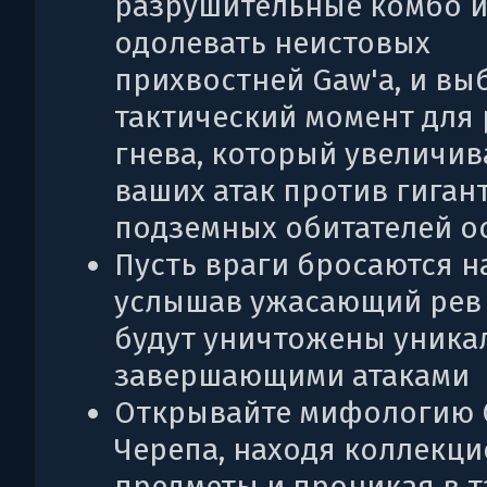
разрушительные комбо 
одолевать неистовых
прихвостней Gaw'а, и вы
тактический момент для
гнева, который увеличив
ваших атак против гиган
подземных обитателей о
Пусть враги бросаются на
услышав ужасающий рев 
будут уничтожены уник
завершающими атаками
Открывайте мифологию 
Черепа, находя коллекц
предметы и проникая в 