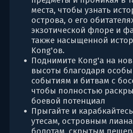
места, чтобы узнать ист
острова, о его обитателях
экзотической флоре и фа
также насыщенной истор
Kong'ов.
Поднимите Kong'а на но
высоты благодаря особ
событиям и битвам с бос
чтобы полностью раскры
боевой потенциал
Прыгайте и карабкайтесь
утесам, островным лиана
болотам, скрытым пещер