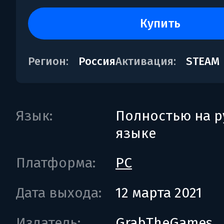
купить
Регион:
Россия
Активация:
STEAM
Язык:
Полностью на р
языке
Платформа:
PC
Дата выхода:
12 марта 2021
Издатель:
GrabTheGames