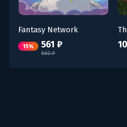
Fantasy Network
Th
561 ₽
10
15%
660 ₽