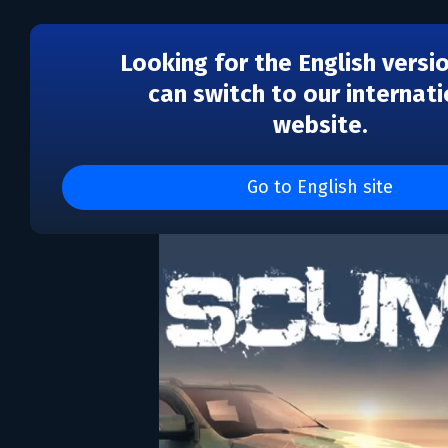
Looking for the English versi
can switch to our internati
website.
DLC
SCUM: Vehicle Skins P
Go to English site