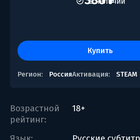
386 ₽
В наличии
купить
Регион:
Россия
Активация:
STEAM
Возрастной
18+
рейтинг:
Язык:
Русские субтит