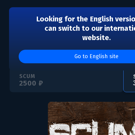
Looking for the English versi
can switch to our internati
website.
SCUM: Squad Emblem 
Go to English site
SCUM
2500 ₽