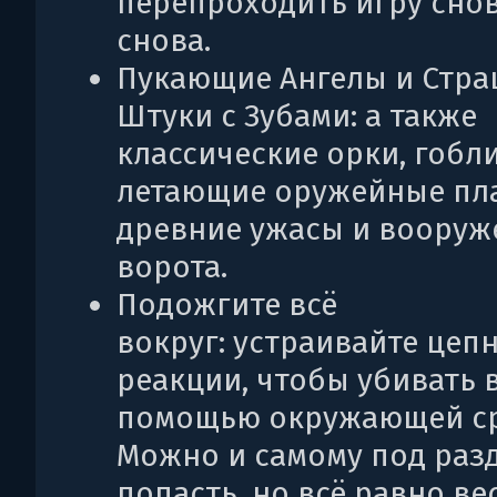
перепроходить игру снов
снова.
Пукающие Ангелы и Стр
Штуки с Зубами: а также
классические орки, гобл
летающие оружейные пл
древние ужасы и воору
ворота.
Подожгите всё
вокруг: устраивайте цеп
реакции, чтобы убивать 
помощью окружающей с
Можно и самому под раз
попасть, но всё равно ве