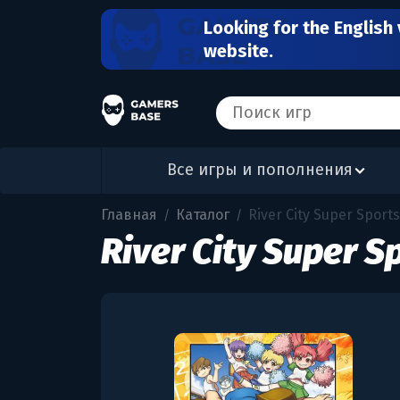
Looking for the English 
website.
Все игры и пополнения
Главная
Каталог
River City Super Sports
/
/
River City Super S