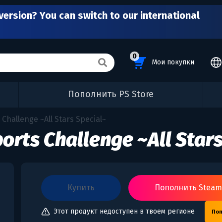
version? You can switch to our international
0
Мои покупки
Пополнить PS Store
 Challenge ~All Stars Special~
ports Challenge ~All Star
купить
Пополнить Stea
Этот продукт недоступен в твоем регионе
Поп