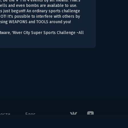
e, be the # 1 in 4 events by all means. That's
ells and even bombs are available to use.
s just begun!!! An ordinary sports challenge
OT! It's possible to interfere with others by
by using WEAPONS and TOOLS around you!
tware, 'River City Super Sports Challenge ~All
ости
Блог