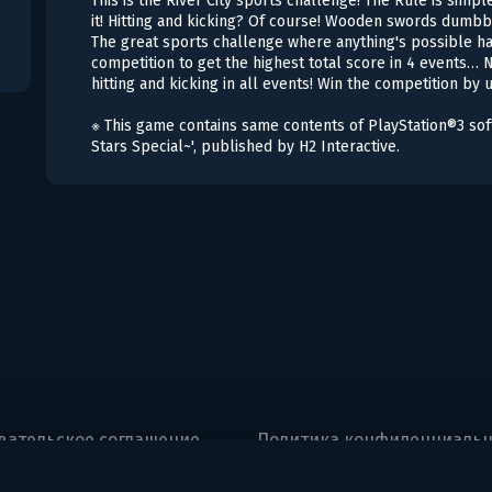
This is the River City sports challenge! The Rule is simpl
it! Hitting and kicking? Of course! Wooden swords dumbb
The great sports challenge where anything's possible ha
competition to get the highest total score in 4 events… N
hitting and kicking in all events! Win the competition 
※ This game contains same contents of PlayStation®3 sof
Stars Special~', published by H2 Interactive.
вательское соглашение
Политика конфиденциальн