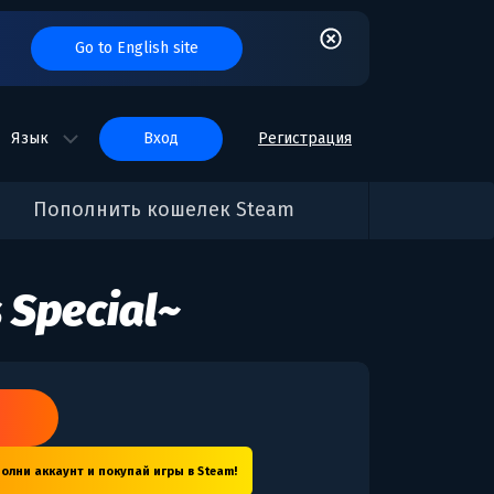
Go to English site
Язык
вход
Регистрация
Пополнить кошелек Steam
s Special~
m
олни аккаунт и покупай игры в Steam!