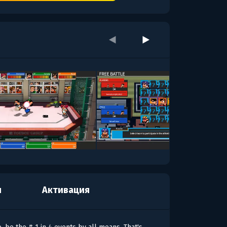
я
Активация