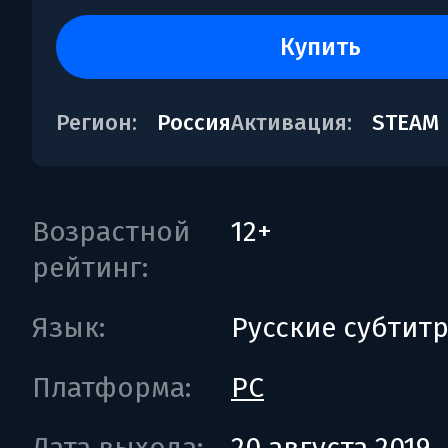
купить
Регион:
Россия
Активация:
STEAM
Возрастной
12+
рейтинг:
Язык:
Русские субтит
Платформа:
PC
Дата выхода:
20 августа 2019