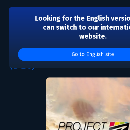
Looking for the English versi
can switch to our internati
website.
DLC
Project CARS 3 - Seaso
Go to English site
(DLC)