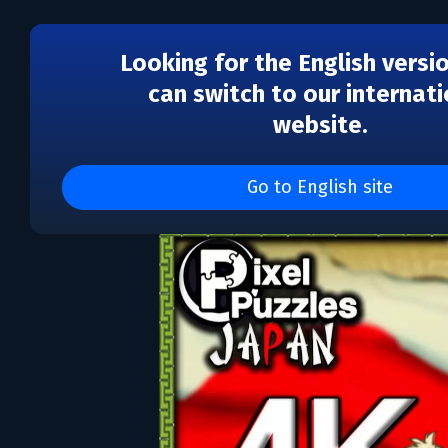
Looking for the English versi
can switch to our internati
website.
Pixel Puzzles 4k: Japan
Go to English site