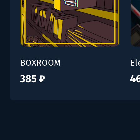
BOXROOM
El
385 ₽
4