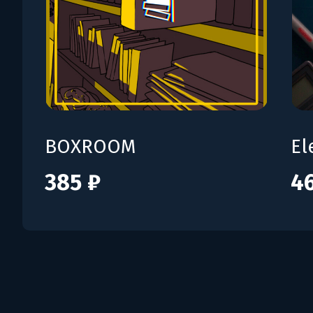
BOXROOM
El
385 ₽
4