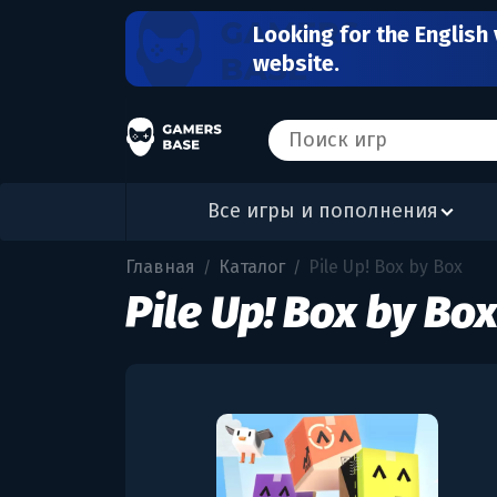
Looking for the English 
website.
Все игры и пополнения
Главная
Каталог
Pile Up! Box by Box
/
/
Pile Up! Box by Bo