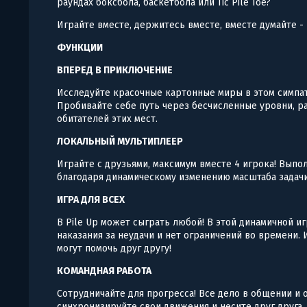
раундах боксбола, баскетбола или Tic Pile Toe?
Играйте вместе, держитесь вместе, вместе думайте - 
ФУНКЦИИ
ВПЕРЕД В ПРИКЛЮЧЕНИЕ
Исследуйте красочные картонные миры в этом симп
Пробивайте себе путь через бесчисленные уровни, р
обитателей этих мест.
ЛОКАЛЬНЫЙ МУЛЬТИПЛЕЕР
Играйте с друзьями, максимум вместе 4 игрока! Выпо
благодаря динамическому изменению масштаба задачи
ИГРА ДЛЯ ВСЕХ
В Pile Up может сыграть любой! В этой динамичной и
наказания за неудачи и нет ограничений во времени. 
могут помочь друг другу!
КОМАНДНАЯ РАБОТА
Сотрудничайте для прогресса! Все дело в общении и 
синхронизируйте свои движения и несите друг друга,