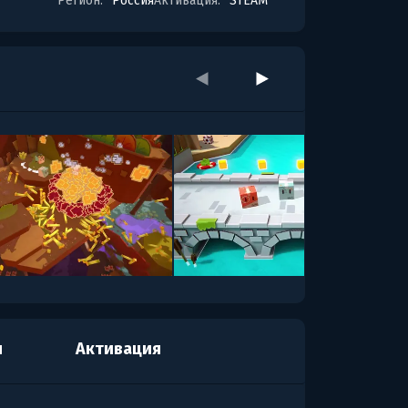
Регион:
Россия
Активация:
STEAM
я
Активация