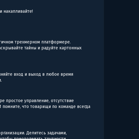
и накапливайте!
атичном трехмерном платформере.
аскрывайте тайны и радуйте картонных
лняйте вход и выход в любое время
.
гре простое управление, отсутствие
И помните, что товарищи по команде всегда
организации. Делитесь задачами,
 чтобы преодолевать трудности.