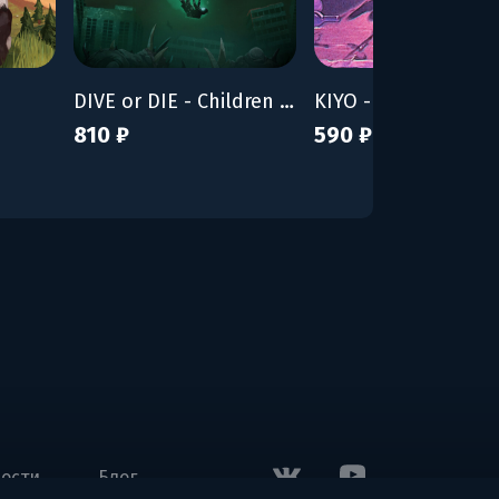
DIVE or DIE - Children of Rain
KIYO - Bunny Tyran
810 ₽
590 ₽
ости
Блог